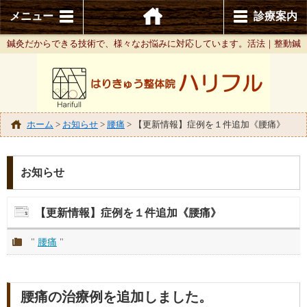
メニュー
診療案内
鍼灸だからできる技術で、様々なお悩みに対応しています。活法｜整動鍼
ホーム
>
お知らせ
>
腰痛
>
【更新情報】症例を１件追加《腰痛》
お知らせ
【更新情報】症例を１件追加《腰痛》
"
腰痛
"
腰痛の治療例を追加しました。