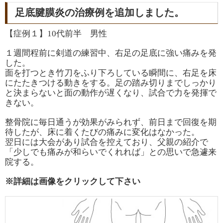
足底腱膜炎の治療例を追加しました。
【症例１】10代前半 男性
１週間程前に剣道の練習中、右足の足底に強い痛みを発
した。
面を打つとき竹刀をふり下ろしている瞬間に、右足を床
にたたきつける動きをする。足の踏み切りまでしっかり
と決まらないと面の動作が遅くなり、試合で力を発揮で
きない。
整骨院に毎日通うが効果がみられず、前日まで回復を期
待したが、床に着くたびの痛みに変化はなかった。
翌日には大会があり試合を控えており、父親の紹介で
「少しでも痛みが和らいでくれれば」との思いで急遽来
院する。
※詳細は画像をクリックして下さい