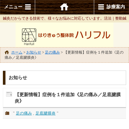
メニュー
診療案内
鍼灸だからできる技術で、様々なお悩みに対応しています。活法｜整動鍼
ホーム
>
お知らせ
>
足の痛み
>
【更新情報】症例を１件追加《足の
痛み／足底腱膜炎》
お知らせ
【更新情報】症例を１件追加《足の痛み／足底腱膜
炎》
"
足の痛み
,
足底腱膜炎
"