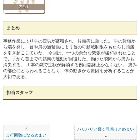
内谷L
まとめ
事務作業により手の疲労が蓄積され、片頭痛に至った。 手の緊張か
ら端を発し、首や肩の過緊張により首の可動域制限をもたらし頭痛
を引き起こしていた。 今回は、一つの余分な緊張が緩和されたこと
で、手から首までの筋肉の連動が回復した。動けた瞬間から痛みも
消失する。 １本の鍼で症状が解消する例は臨床上少なくない。 痛み
の部位にとらわれることなく、体の動きから原因を分析することが
大切である。
担当スタッフ
«
バリバリと響く耳鳴りとめまい
歩行困難になるめまい
»