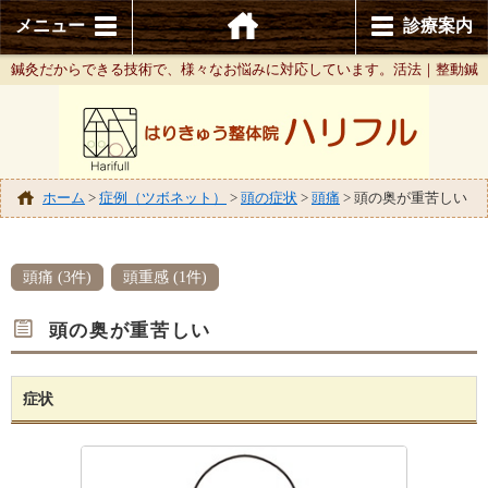
メニュー
診療案内
鍼灸だからできる技術で、様々なお悩みに対応しています。活法｜整動鍼
ホーム
>
症例（ツボネット）
>
頭の症状
>
頭痛
>
頭の奥が重苦しい
頭痛 (3件)
頭重感 (1件)
頭の奥が重苦しい
症状