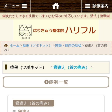
メニュー
診療案内
鍼灸だからできる技術で、様々なお悩みに対応しています。活法｜整動鍼
ホーム
>
症例（ツボネット）
>
関節・筋肉の症状
>
寝違え（首の痛
み）
症例（ツボネット） "
寝違え（首の痛み）
"
症例 一覧
寝違え（首の痛み）
寝違え