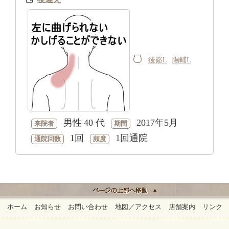
後谿L
陽輔L
男性
40 代
2017年5月
来院者
期間
1回
1回通院
通院回数
頻度
ホーム
お知らせ
お問い合わせ
地図／アクセス
店舗案内
リンク